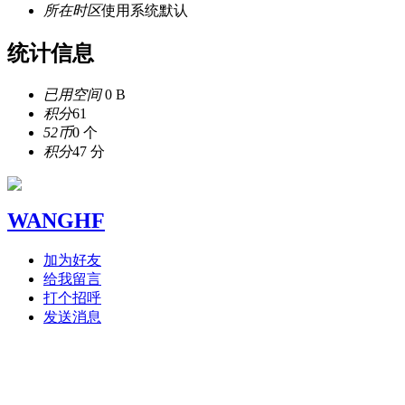
所在时区
使用系统默认
统计信息
已用空间
0 B
积分
61
52币
0 个
积分
47 分
WANGHF
加为好友
给我留言
打个招呼
发送消息