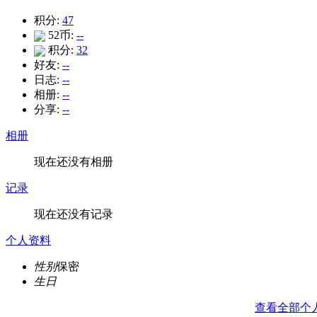
积分:
47
52币:
--
积分:
32
好友:
--
日志:
--
相册:
--
分享:
--
相册
现在还没有相册
记录
现在还没有记录
个人资料
性别
保密
生日
查看全部个