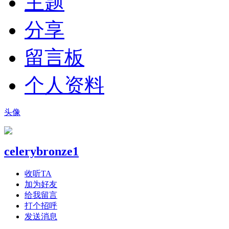
主题
分享
留言板
个人资料
头像
celerybronze1
收听TA
加为好友
给我留言
打个招呼
发送消息