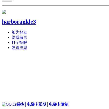
harborankle3
加为好友
给我留言
打个招呼
发送消息
|
52梯控│电梯卡延期│电梯卡复制