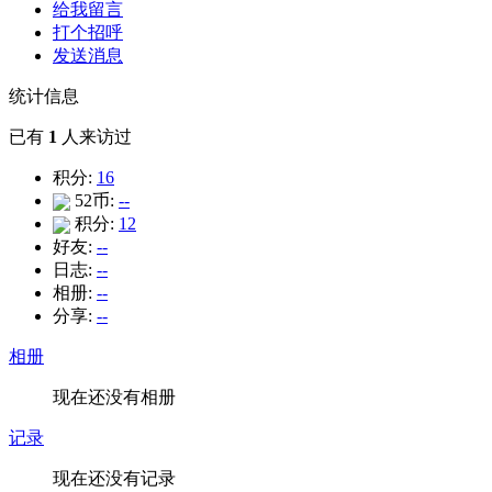
给我留言
打个招呼
发送消息
统计信息
已有
1
人来访过
积分:
16
52币:
--
积分:
12
好友:
--
日志:
--
相册:
--
分享:
--
相册
现在还没有相册
记录
现在还没有记录