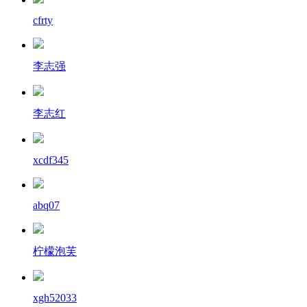
cfrty
李志强
李志红
xcdf345
abq07
柠檬泡芙
xgh52033