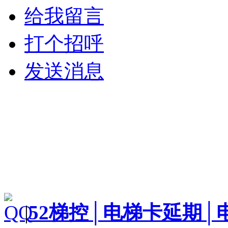
给我留言
打个招呼
发送消息
|
52梯控│电梯卡延期│