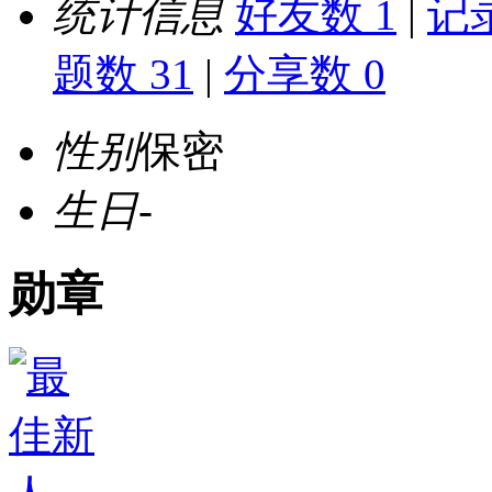
统计信息
好友数 1
|
记录
题数 31
|
分享数 0
性别
保密
生日
-
勋章