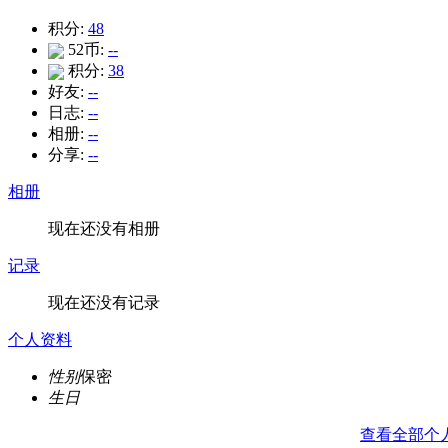
积分:
48
52币:
--
积分:
38
好友:
--
日志:
--
相册:
--
分享:
--
相册
现在还没有相册
记录
现在还没有记录
个人资料
性别
保密
生日
查看全部个