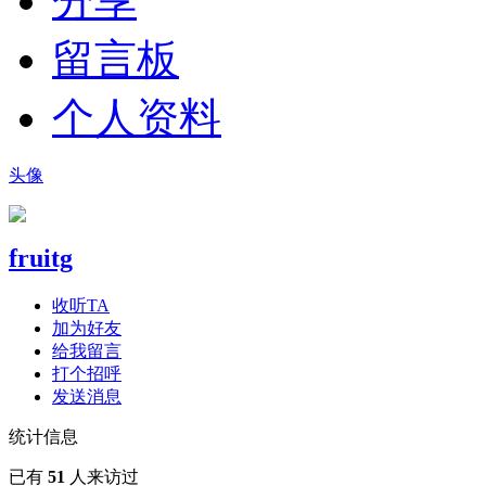
分享
留言板
个人资料
头像
fruitg
收听TA
加为好友
给我留言
打个招呼
发送消息
统计信息
已有
51
人来访过