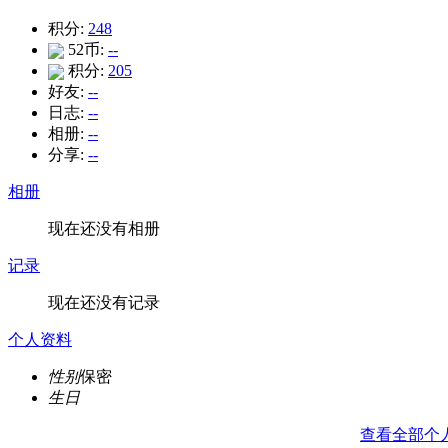
积分:
248
52币:
--
积分:
205
好友:
--
日志:
--
相册:
--
分享:
--
相册
现在还没有相册
记录
现在还没有记录
个人资料
性别
保密
生日
查看全部个