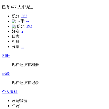
已有
477
人来访过
积分:
362
52币:
--
积分:
292
好友:
2
日志:
--
相册:
--
分享:
--
相册
现在还没有相册
记录
现在还没有记录
个人资料
性别
保密
生日