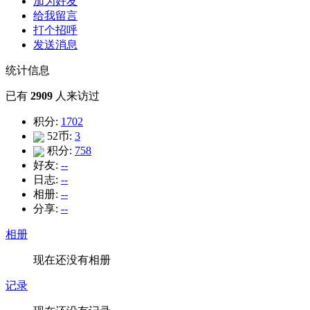
加为好友
给我留言
打个招呼
发送消息
统计信息
已有
2909
人来访过
积分:
1702
52币:
3
积分:
758
好友:
--
日志:
--
相册:
--
分享:
--
相册
现在还没有相册
记录