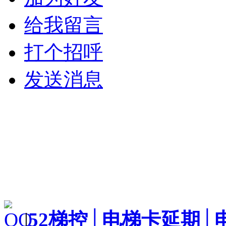
给我留言
打个招呼
发送消息
|
52梯控│电梯卡延期│