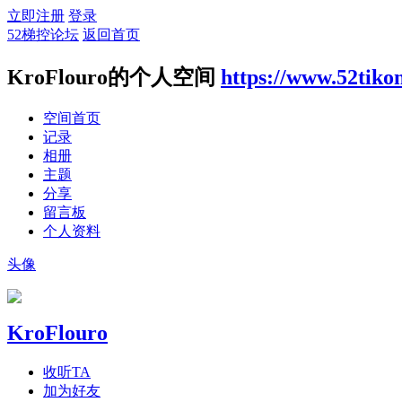
立即注册
登录
52梯控论坛
返回首页
KroFlouro的个人空间
https://www.52tiko
空间首页
记录
相册
主题
分享
留言板
个人资料
头像
KroFlouro
收听TA
加为好友