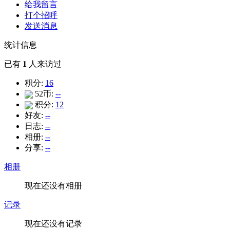
给我留言
打个招呼
发送消息
统计信息
已有
1
人来访过
积分:
16
52币:
--
积分:
12
好友:
--
日志:
--
相册:
--
分享:
--
相册
现在还没有相册
记录
现在还没有记录