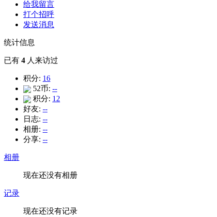
给我留言
打个招呼
发送消息
统计信息
已有
4
人来访过
积分:
16
52币:
--
积分:
12
好友:
--
日志:
--
相册:
--
分享:
--
相册
现在还没有相册
记录
现在还没有记录