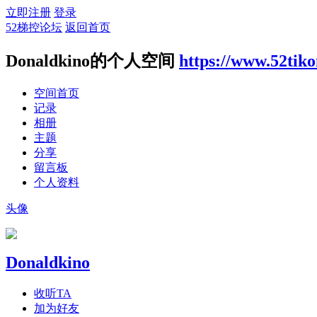
立即注册
登录
52梯控论坛
返回首页
Donaldkino的个人空间
https://www.52tik
空间首页
记录
相册
主题
分享
留言板
个人资料
头像
Donaldkino
收听TA
加为好友