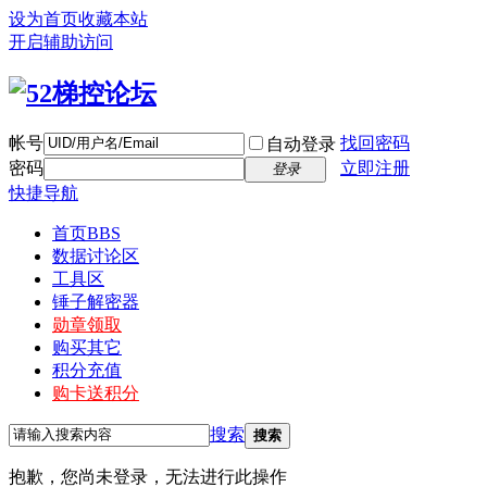
设为首页
收藏本站
开启辅助访问
帐号
找回密码
自动登录
密码
立即注册
登录
快捷导航
首页
BBS
数据讨论区
工具区
锤子解密器
勋章领取
购买其它
积分充值
购卡送积分
搜索
搜索
抱歉，您尚未登录，无法进行此操作