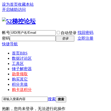
设为首页
收藏本站
开启辅助访问
帐号
找回密码
自动登录
密码
立即注册
登录
快捷导航
首页
BBS
数据讨论区
工具区
锤子解密器
勋章领取
购买其它
积分充值
购卡送积分
搜索
搜索
抱歉，您尚未登录，无法进行此操作