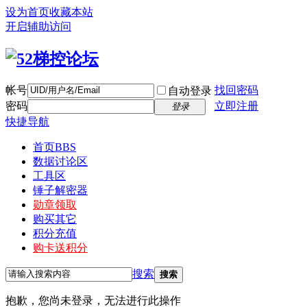
设为首页
收藏本站
开启辅助访问
帐号
找回密码
自动登录
密码
立即注册
登录
快捷导航
首页
BBS
数据讨论区
工具区
锤子解密器
勋章领取
购买其它
积分充值
购卡送积分
搜索
搜索
抱歉，您尚未登录，无法进行此操作