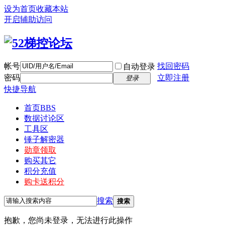
设为首页
收藏本站
开启辅助访问
帐号
找回密码
自动登录
密码
立即注册
登录
快捷导航
首页
BBS
数据讨论区
工具区
锤子解密器
勋章领取
购买其它
积分充值
购卡送积分
搜索
搜索
抱歉，您尚未登录，无法进行此操作