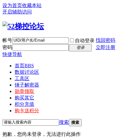
设为首页
收藏本站
开启辅助访问
帐号
找回密码
自动登录
密码
立即注册
登录
快捷导航
首页
BBS
数据讨论区
工具区
锤子解密器
勋章领取
购买其它
积分充值
购卡送积分
搜索
搜索
抱歉，您尚未登录，无法进行此操作