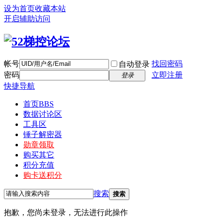
设为首页
收藏本站
开启辅助访问
帐号
找回密码
自动登录
密码
立即注册
登录
快捷导航
首页
BBS
数据讨论区
工具区
锤子解密器
勋章领取
购买其它
积分充值
购卡送积分
搜索
搜索
抱歉，您尚未登录，无法进行此操作