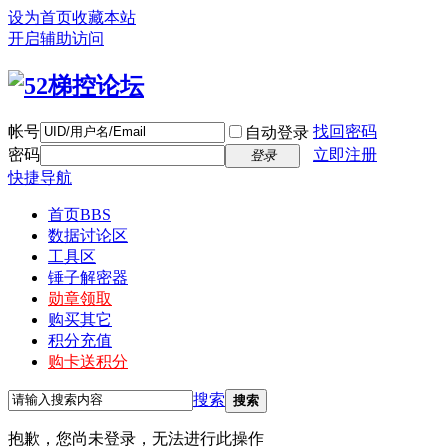
设为首页
收藏本站
开启辅助访问
帐号
找回密码
自动登录
密码
立即注册
登录
快捷导航
首页
BBS
数据讨论区
工具区
锤子解密器
勋章领取
购买其它
积分充值
购卡送积分
搜索
搜索
抱歉，您尚未登录，无法进行此操作