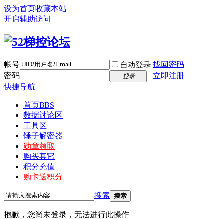
设为首页
收藏本站
开启辅助访问
帐号
找回密码
自动登录
密码
立即注册
登录
快捷导航
首页
BBS
数据讨论区
工具区
锤子解密器
勋章领取
购买其它
积分充值
购卡送积分
搜索
搜索
抱歉，您尚未登录，无法进行此操作