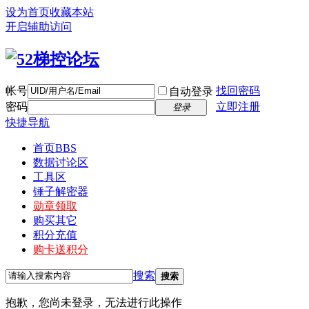
设为首页
收藏本站
开启辅助访问
帐号
找回密码
自动登录
密码
立即注册
登录
快捷导航
首页
BBS
数据讨论区
工具区
锤子解密器
勋章领取
购买其它
积分充值
购卡送积分
搜索
搜索
抱歉，您尚未登录，无法进行此操作