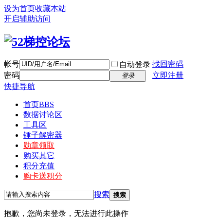
设为首页
收藏本站
开启辅助访问
帐号
找回密码
自动登录
密码
立即注册
登录
快捷导航
首页
BBS
数据讨论区
工具区
锤子解密器
勋章领取
购买其它
积分充值
购卡送积分
搜索
搜索
抱歉，您尚未登录，无法进行此操作