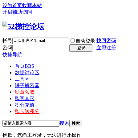
设为首页
收藏本站
开启辅助访问
帐号
找回密码
自动登录
密码
立即注册
登录
快捷导航
首页
BBS
数据讨论区
工具区
锤子解密器
勋章领取
购买其它
积分充值
购卡送积分
搜索
搜索
抱歉，您尚未登录，无法进行此操作