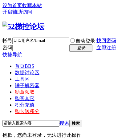
设为首页
收藏本站
开启辅助访问
帐号
找回密码
自动登录
密码
立即注册
登录
快捷导航
首页
BBS
数据讨论区
工具区
锤子解密器
勋章领取
购买其它
积分充值
购卡送积分
搜索
搜索
抱歉，您尚未登录，无法进行此操作