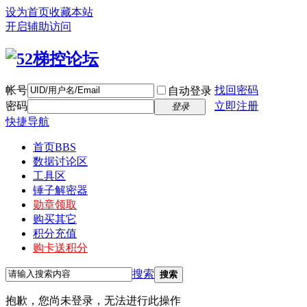
设为首页
收藏本站
开启辅助访问
帐号
找回密码
自动登录
密码
立即注册
登录
快捷导航
首页
BBS
数据讨论区
工具区
锤子解密器
勋章领取
购买其它
积分充值
购卡送积分
搜索
搜索
抱歉，您尚未登录，无法进行此操作