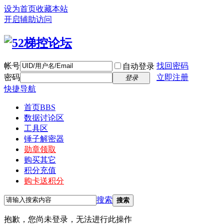
设为首页
收藏本站
开启辅助访问
帐号
找回密码
自动登录
密码
立即注册
登录
快捷导航
首页
BBS
数据讨论区
工具区
锤子解密器
勋章领取
购买其它
积分充值
购卡送积分
搜索
搜索
抱歉，您尚未登录，无法进行此操作