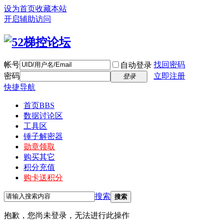
设为首页
收藏本站
开启辅助访问
帐号
找回密码
自动登录
密码
立即注册
登录
快捷导航
首页
BBS
数据讨论区
工具区
锤子解密器
勋章领取
购买其它
积分充值
购卡送积分
搜索
搜索
抱歉，您尚未登录，无法进行此操作