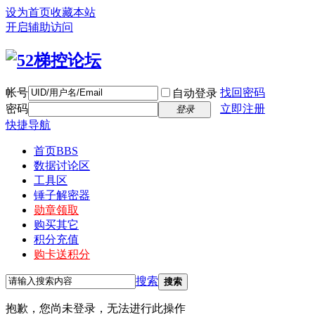
设为首页
收藏本站
开启辅助访问
帐号
找回密码
自动登录
密码
立即注册
登录
快捷导航
首页
BBS
数据讨论区
工具区
锤子解密器
勋章领取
购买其它
积分充值
购卡送积分
搜索
搜索
抱歉，您尚未登录，无法进行此操作