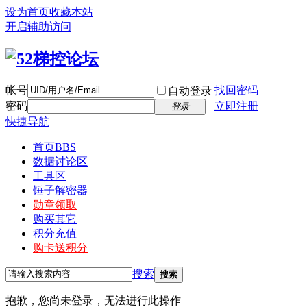
设为首页
收藏本站
开启辅助访问
帐号
找回密码
自动登录
密码
立即注册
登录
快捷导航
首页
BBS
数据讨论区
工具区
锤子解密器
勋章领取
购买其它
积分充值
购卡送积分
搜索
搜索
抱歉，您尚未登录，无法进行此操作