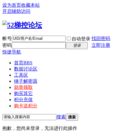
设为首页
收藏本站
开启辅助访问
帐号
找回密码
自动登录
密码
立即注册
登录
快捷导航
首页
BBS
数据讨论区
工具区
锤子解密器
勋章领取
购买其它
积分充值
购卡送积分
搜索
搜索
抱歉，您尚未登录，无法进行此操作