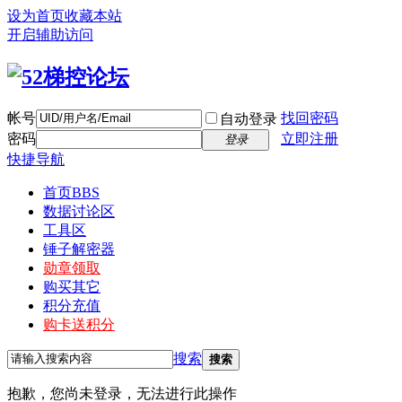
设为首页
收藏本站
开启辅助访问
帐号
找回密码
自动登录
密码
立即注册
登录
快捷导航
首页
BBS
数据讨论区
工具区
锤子解密器
勋章领取
购买其它
积分充值
购卡送积分
搜索
搜索
抱歉，您尚未登录，无法进行此操作