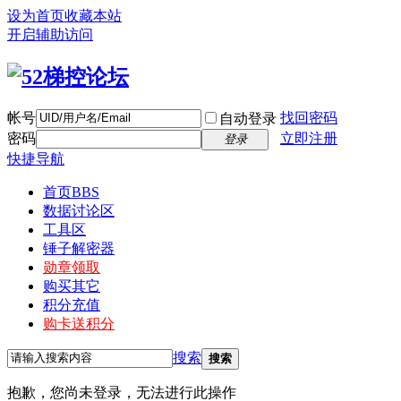
设为首页
收藏本站
开启辅助访问
帐号
找回密码
自动登录
密码
立即注册
登录
快捷导航
首页
BBS
数据讨论区
工具区
锤子解密器
勋章领取
购买其它
积分充值
购卡送积分
搜索
搜索
抱歉，您尚未登录，无法进行此操作