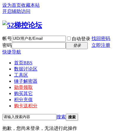
设为首页
收藏本站
开启辅助访问
帐号
找回密码
自动登录
密码
立即注册
登录
快捷导航
首页
BBS
数据讨论区
工具区
锤子解密器
勋章领取
购买其它
积分充值
购卡送积分
搜索
搜索
抱歉，您尚未登录，无法进行此操作