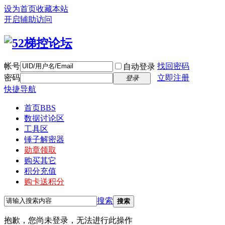
设为首页
收藏本站
开启辅助访问
帐号
找回密码
自动登录
密码
立即注册
登录
快捷导航
首页
BBS
数据讨论区
工具区
锤子解密器
勋章领取
购买其它
积分充值
购卡送积分
搜索
搜索
抱歉，您尚未登录，无法进行此操作