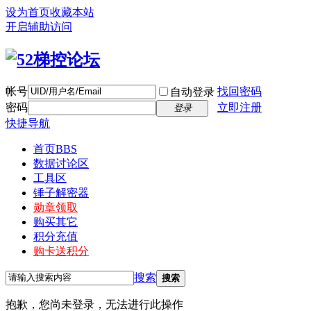
设为首页
收藏本站
开启辅助访问
帐号
找回密码
自动登录
密码
立即注册
登录
快捷导航
首页
BBS
数据讨论区
工具区
锤子解密器
勋章领取
购买其它
积分充值
购卡送积分
搜索
搜索
抱歉，您尚未登录，无法进行此操作