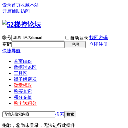
设为首页
收藏本站
开启辅助访问
帐号
找回密码
自动登录
密码
立即注册
登录
快捷导航
首页
BBS
数据讨论区
工具区
锤子解密器
勋章领取
购买其它
积分充值
购卡送积分
搜索
搜索
抱歉，您尚未登录，无法进行此操作