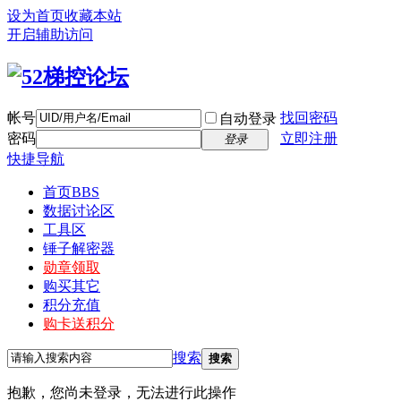
设为首页
收藏本站
开启辅助访问
帐号
找回密码
自动登录
密码
立即注册
登录
快捷导航
首页
BBS
数据讨论区
工具区
锤子解密器
勋章领取
购买其它
积分充值
购卡送积分
搜索
搜索
抱歉，您尚未登录，无法进行此操作