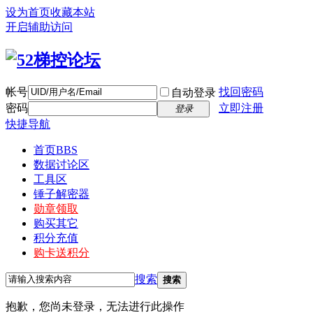
设为首页
收藏本站
开启辅助访问
帐号
找回密码
自动登录
密码
立即注册
登录
快捷导航
首页
BBS
数据讨论区
工具区
锤子解密器
勋章领取
购买其它
积分充值
购卡送积分
搜索
搜索
抱歉，您尚未登录，无法进行此操作