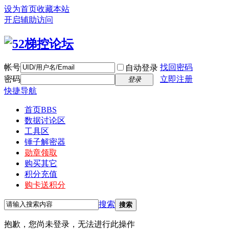
设为首页
收藏本站
开启辅助访问
帐号
找回密码
自动登录
密码
立即注册
登录
快捷导航
首页
BBS
数据讨论区
工具区
锤子解密器
勋章领取
购买其它
积分充值
购卡送积分
搜索
搜索
抱歉，您尚未登录，无法进行此操作