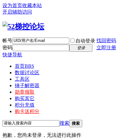
设为首页
收藏本站
开启辅助访问
帐号
找回密码
自动登录
密码
立即注册
登录
快捷导航
首页
BBS
数据讨论区
工具区
锤子解密器
勋章领取
购买其它
积分充值
购卡送积分
搜索
搜索
抱歉，您尚未登录，无法进行此操作