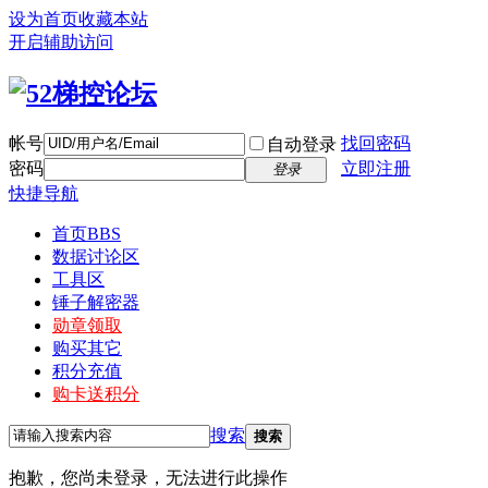
设为首页
收藏本站
开启辅助访问
帐号
找回密码
自动登录
密码
立即注册
登录
快捷导航
首页
BBS
数据讨论区
工具区
锤子解密器
勋章领取
购买其它
积分充值
购卡送积分
搜索
搜索
抱歉，您尚未登录，无法进行此操作