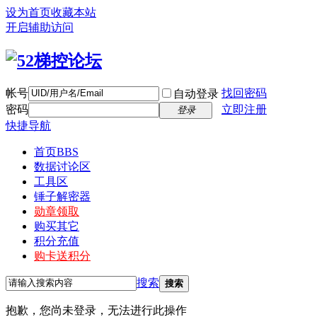
设为首页
收藏本站
开启辅助访问
帐号
找回密码
自动登录
密码
立即注册
登录
快捷导航
首页
BBS
数据讨论区
工具区
锤子解密器
勋章领取
购买其它
积分充值
购卡送积分
搜索
搜索
抱歉，您尚未登录，无法进行此操作