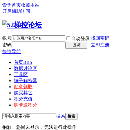
设为首页
收藏本站
开启辅助访问
帐号
找回密码
自动登录
密码
立即注册
登录
快捷导航
首页
BBS
数据讨论区
工具区
锤子解密器
勋章领取
购买其它
积分充值
购卡送积分
搜索
搜索
抱歉，您尚未登录，无法进行此操作