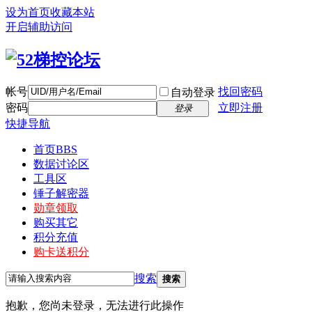
设为首页
收藏本站
开启辅助访问
帐号
找回密码
自动登录
密码
立即注册
登录
快捷导航
首页
BBS
数据讨论区
工具区
锤子解密器
勋章领取
购买其它
积分充值
购卡送积分
搜索
搜索
抱歉，您尚未登录，无法进行此操作