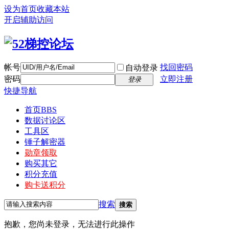
设为首页
收藏本站
开启辅助访问
帐号
找回密码
自动登录
密码
立即注册
登录
快捷导航
首页
BBS
数据讨论区
工具区
锤子解密器
勋章领取
购买其它
积分充值
购卡送积分
搜索
搜索
抱歉，您尚未登录，无法进行此操作