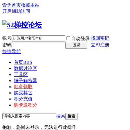
设为首页
收藏本站
开启辅助访问
帐号
找回密码
自动登录
密码
立即注册
登录
快捷导航
首页
BBS
数据讨论区
工具区
锤子解密器
勋章领取
购买其它
积分充值
购卡送积分
搜索
搜索
抱歉，您尚未登录，无法进行此操作