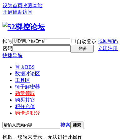
设为首页
收藏本站
开启辅助访问
帐号
找回密码
自动登录
密码
立即注册
登录
快捷导航
首页
BBS
数据讨论区
工具区
锤子解密器
勋章领取
购买其它
积分充值
购卡送积分
搜索
搜索
抱歉，您尚未登录，无法进行此操作